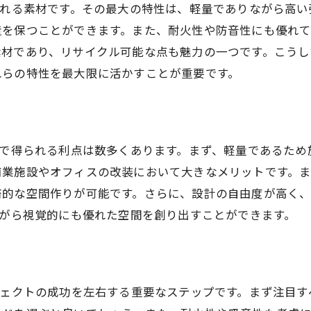
される素材です。その最大の特性は、軽量でありながら高
LGSボード施工での安全対策
造を保つことができます。また、耐火性や防音性にも優れ
施工後の空間デザインの活用例
材であり、リサイクル可能な点も魅力の一つです。こうし
LGSボード施工でお客様が満足する秘訣
れらの特性を最大限に活かすことが重要です。
LGSボードを使った内装工事で快適性を向上させるテクニ
LGSボードによる防音効果の活用
断熱効果を高めるLGSボードの選択
とで得られる利点は数多くあります。まず、軽量であるた
湿気対策に役立つLGSボード
業施設やオフィスの改装において大きなメリットです。ま
空間の雰囲気を変えるLGSボードの色選び
済的な空間作りが可能です。さらに、設計の自由度が高く
ながら視覚的にも優れた空間を創り出すことができます。
LGSボードと他素材の組み合わせ方
施工後の快適性を持続するための工夫
内装工事のプロが教えるLGSボードの効果的な利用法
LGSボードを最大限に活かす配置方法
ジェクトの成功を左右する重要なステップです。まず注目