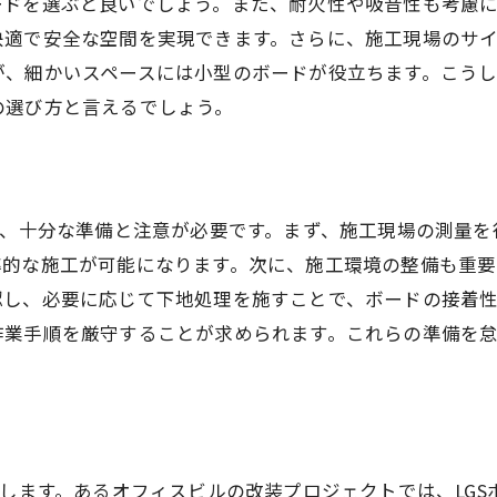
ードを選ぶと良いでしょう。また、耐火性や吸音性も考慮
プロが推奨するLGSボード施工のタイミング
快適で安全な空間を実現できます。さらに、施工現場のサ
LGSボードと照明の相性を考慮したデザイン
が、細かいスペースには小型のボードが役立ちます。こう
施工費用を抑えるLGSボードの選び方
の選び方と言えるでしょう。
LGSボードを使ったDIYアイデア
プロが体験したLGSボード施工の成功例
LGSボードで創る快適空間内装工事の実践ガイド
は、十分な準備と注意が必要です。まず、施工現場の測量
内装工事でのLGSボードの役割
率的な施工が可能になります。次に、施工環境の整備も重要
専門家が教えるLGSボードの施工手順
認し、必要に応じて下地処理を施すことで、ボードの接着
お気軽にご相談ください
お気軽にご相談ください
LGSボードで空間を広く見せるテクニック
作業手順を厳守することが求められます。これらの準備を
LGSボードによる模様替えのタイミング
耐久性を考慮したLGSボードの選び方
LGSボード施工後のトラブル対処法
内装工事におけるLGSボードの特性と活用ポイント
介します。あるオフィスビルの改装プロジェクトでは、LG