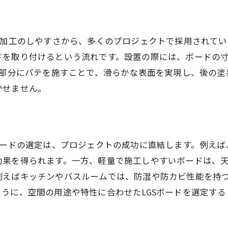
内装工事のプロが伝授するLGSボードでの最適な施工方法
LGSボードの施工を成功させる準備段階
と加工のしやすさから、多くのプロジェクトで採用されてい
プロが使うLGSボードの工具とその使い方
ドを取り付けるという流れです。設置の際には、ボードの
LGSボードを使った空間デザインの秘訣
合部分にパテを施すことで、滑らかな表面を実現し、後の
効率的なLGSボード施工でのトラブルシューティング
かせません。
LGSボードの施工後検査ポイント
施工プロジェクト成功のためのLGSボード活用法
ボードの選定は、プロジェクトの成功に直結します。例え
効果を得られます。一方、軽量で施工しやすいボードは、
例えばキッチンやバスルームでは、防湿や防カビ性能を持
うに、空間の用途や特性に合わせたLGSボードを選定す