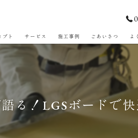
0
セプト
サービス
施工事例
ごあいさつ
よ
語る！LGSボードで