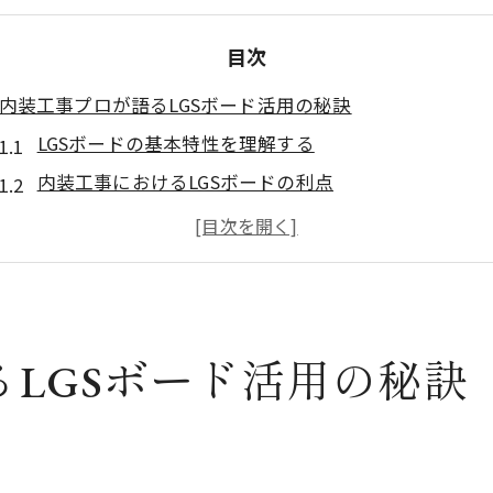
目次
内装工事プロが語るLGSボード活用の秘訣
LGSボードの基本特性を理解する
内装工事におけるLGSボードの利点
プロが実践するLGSボードの選び方
LGSボード施工前の準備と注意点
LGSボードを使った施工事例紹介
LGSボード施工後のメンテナンス方法
LGSボード活用の秘訣
快適空間を実現するLGSボードの内装工事方法
LGSボードの施工手順とポイント
空間に応じたLGSボードの選定方法
LGSボードを用いた壁面デザインのコツ