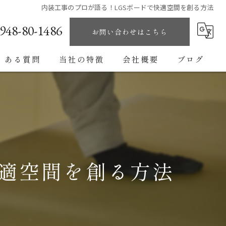
内装工事のプロが語る！LGSボードで快適空間を創る方法
948-80-1486
お問い合わせはこちら
くある質問
当社の特徴
会社概要
ブログ
テナント工事
コラム
オフィス
クリニック
快適空間を創る方法
ホテル
戸建て