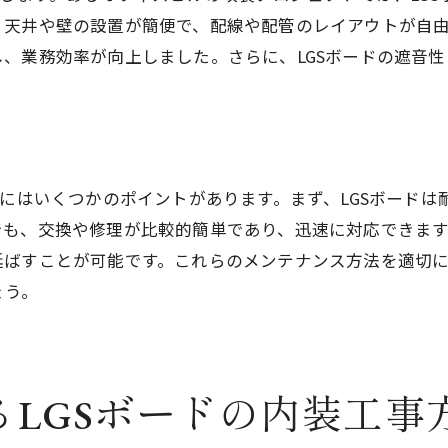
LGSボードの耐久性とその評価
、天井や壁の設置が簡便で、配線や配管のレイアウトが自
用途別に見るLGSボードの選択肢
、業務効率が向上しました。さらに、LGSボードの遮音
LGSボードの施工環境に合わせた選び方
LGSボードの加工法とそのメリット
LGSボードが持つ環境への影響
LGSボードを使用した施工の経済的効果
スにはいくつかのポイントがあります。まず、LGSボード
プロが解説！LGSボードで効率的に空間を作る方法
でも、交換や修理が比較的簡単であり、迅速に対応できま
LGSボード施工で時間を短縮するテクニック
延ばすことが可能です。これらのメンテナンス方法を適切
ょう。
効果的なレイアウトで空間を活かす方法
LGSボードの組み立てにおけるコツ
プロが認めるLGSボードの品質管理法
LGSボードの施工ミスを防ぐための注意点
LGSボードの内装工事
LGSボードを使った空間のリフォーム事例